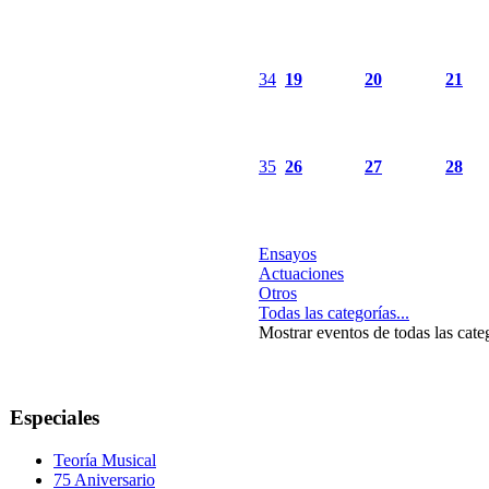
34
19
20
21
35
26
27
28
Ensayos
Actuaciones
Otros
Todas las categorías...
Mostrar eventos de todas las cate
Especiales
Teoría Musical
75 Aniversario