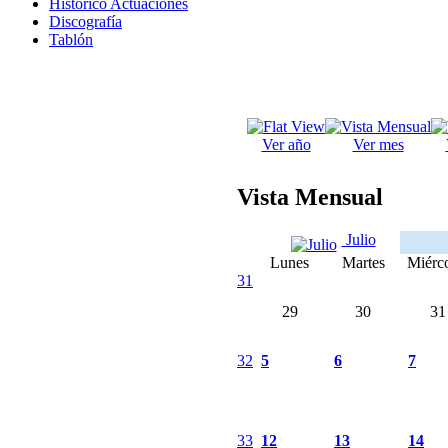
Histórico Actuaciones
Discografía
Tablón
Ver año
Ver mes
Vista Mensual
Julio
Lunes
Martes
Miérco
31
29
30
31
32
5
6
7
33
12
13
14