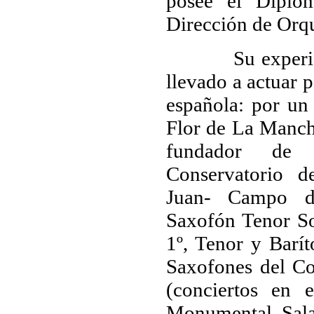
posee el Diplo
Dirección de Orq
Su experienci
llevado a actuar p
española: por un
Flor de La Mancha
fundador de
Conservatorio 
Juan- Campo d
Saxofón Tenor So
1º, Tenor y Barí
Saxofones del Co
(conciertos en 
Monumental, Sala